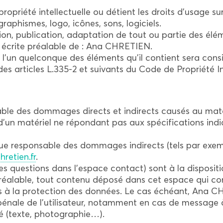
priété intellectuelle ou détient les droits d’usage sur
raphismes, logo, icônes, sons, logiciels.
on, publication, adaptation de tout ou partie des élém
on écrite préalable de : Ana CHRETIEN.
e l’un quelconque des éléments qu’il contient sera co
s articles L.335-2 et suivants du Code de Propriété Int
 des dommages directs et indirects causés au matériel 
on d’un matériel ne répondant pas aux spécifications ind
 responsable des dommages indirects (tels par exem
retien.fr
.
des questions dans l’espace contact) sont à la disposit
réalable, tout contenu déposé dans cet espace qui cont
ives à la protection des données. Le cas échéant, Ana C
 pénale de l’utilisateur, notamment en cas de message à
sé (texte, photographie…).