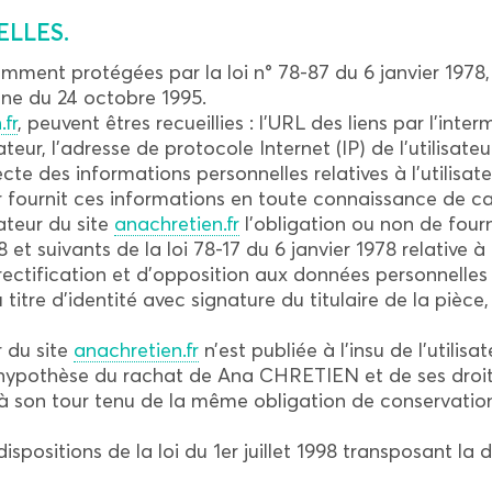
ELLES.
ment protégées par la loi n° 78-87 du 6 janvier 1978, l
nne du 24 octobre 1995.
.fr
, peuvent êtres recueillies : l’URL des liens par l’inte
sateur, l’adresse de protocole Internet (IP) de l’utilisateu
 des informations personnelles relatives à l’utilisate
eur fournit ces informations en toute connaissance de c
sateur du site
anachretien.fr
l’obligation ou non de fourn
 suivants de la loi 78-17 du 6 janvier 1978 relative à l
e rectification et d’opposition aux données personnell
tre d’identité avec signature du titulaire de la pièce,
r du site
anachretien.fr
n’est publiée à l’insu de l’utili
l’hypothèse du rachat de Ana CHRETIEN et de ses droits
t à son tour tenu de la même obligation de conservatio
positions de la loi du 1er juillet 1998 transposant la d