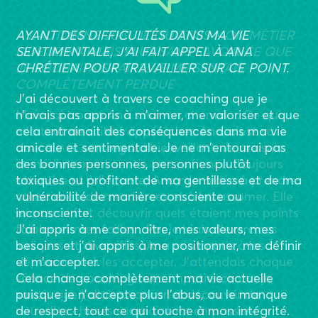
AYANT DES DIFFICULTÉS DANS MA VIE
SENTIMENTALE, J’AI FAIT APPEL À ANA
CHRÉTIEN POUR TRAVAILLER SUR CE POINT.
J’ai découvert à travers ce coaching que je
n’avais pas appris à m’aimer, me valoriser et que
cela entrainait des conséquences dans ma vie
amicale et sentimentale. Je ne m’entourai pas
des bonnes personnes, personnes plutôt
toxiques ou profitant de ma gentillesse et de ma
vulnérabilité de manière consciente ou
inconsciente.
J’ai appris à me connaitre, mes valeurs, mes
besoins et j’ai appris à me positionner, me définir
et m’accepter.
Cela change complètement ma vie actuelle
puisque je n’accepte plus l’abus, ou le manque
de respect, tout ce qui touche à mon intégrité.